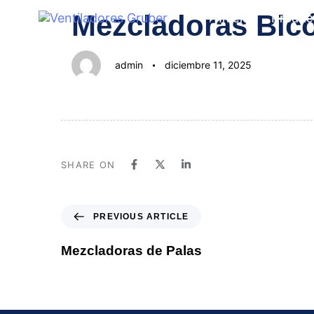
Author
Published
PUBLISHED
Mezcladoras Bic
Inicio
Produc
on:
IN:
admin
diciembre 11, 2025
SHARE ON
PREVIOUS ARTICLE
Mezcladoras de Palas