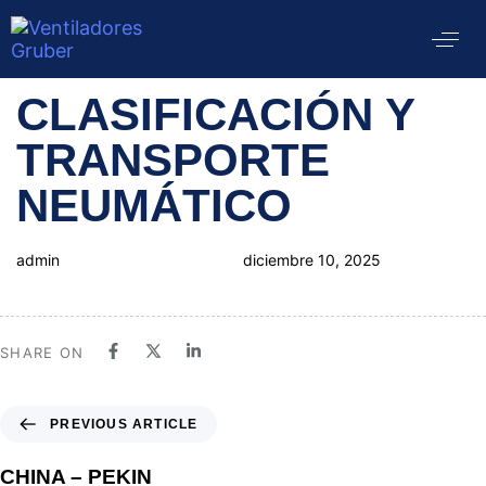
Author
Published
PUBLISHED
CLASIFICACIÓN Y
on:
IN:
TRANSPORTE
NEUMÁTICO
admin
diciembre 10, 2025
SHARE ON
PREVIOUS ARTICLE
CHINA – PEKIN